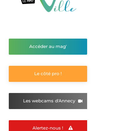
Accéder au mag'
Le côté pro !
Les webcams
d'Annecy
Alertez-nous !