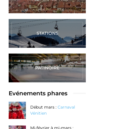
STATIONS
PATINOIRE
Evénements phares
Début mars :
Carnaval
Vénitien
Mi-février à mi-mars :