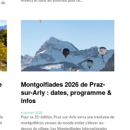
Annecy et dans les environs pour ce...
e de
e
Montgolfiades 2026 de Praz-
sur-Arly : dates, programme &
infos
4 janvier 2026
la
Pour sa 35ᵉ édition, Praz-sur-Arly verra une trentaine de
il
montgolfières venues du monde entier s’élever au-
dessus du village. Les Montgolfiades Internationales