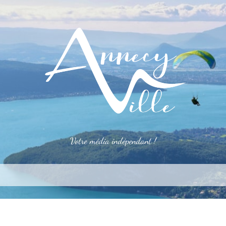
Votre média indépendant !
rner
S’installer
Le mag
Côté pro
Aler