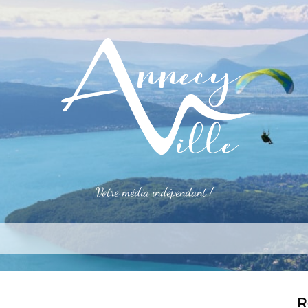
Votre média indépendant !
rner
S’installer
Le mag
Côté pro
Aler
R