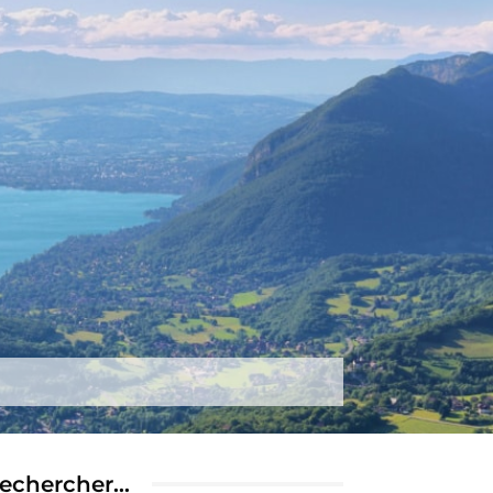
tez-nous
Plus
echercher…