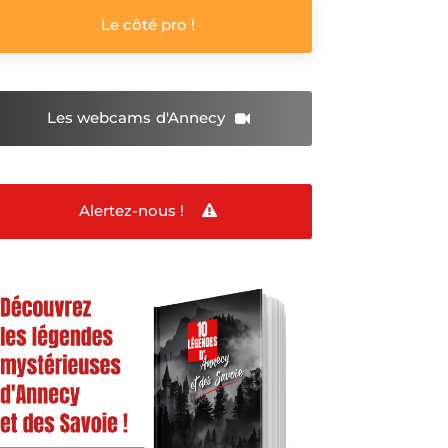
Le côté pro !
Les webcams
d'Annecy
Alertez-nous !