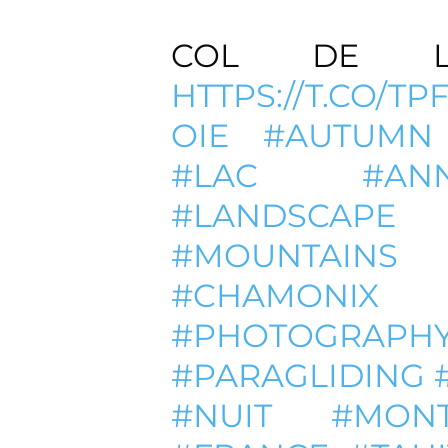
COL DE L
HTTPS://T.CO/T
OIE
#AUTUMN
#LAC
#AN
#LANDSCAPE
#MOUNTAINS
#CHAMONIX
#PHOTOGRAPH
#PARAGLIDING
#NUIT
#MON