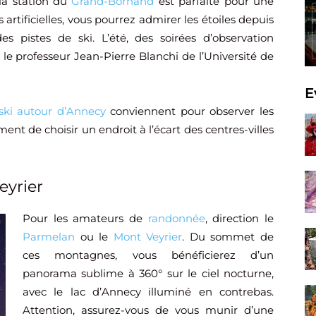
 la station du
Grand-Bornand
est parfaite pour une
 artificielles, vous pourrez admirer les étoiles depuis
s pistes de ski. L’été, des soirées d’observation
le professeur Jean-Pierre Blanchi de l’Université de
E
 ski autour d’Annecy
conviennent pour observer les
ment de choisir un endroit à l’écart des centres-villes
eyrier
Pour les amateurs de
randonnée
, direction le
Parmelan
ou le
Mont Veyrier
. Du sommet de
ces montagnes, vous bénéficierez d’un
panorama sublime à 360° sur le ciel nocturne,
avec le lac d’Annecy illuminé en contrebas.
Attention, assurez-vous de vous munir d’une