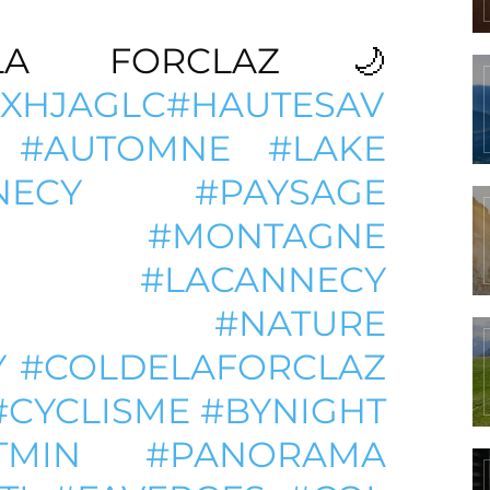
A FORCLAZ🌙
PFXHJAGLC
#HAUTESAV
#AUTOMNE
#LAKE
NECY
#PAYSAGE
#MONTAGNE
#LACANNECY
#NATURE
Y
#COLDELAFORCLAZ
#CYCLISME
#BYNIGHT
TMIN
#PANORAMA