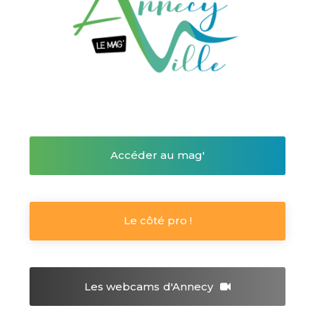
Accéder au mag'
Le côté pro !
Les webcams
d'Annecy