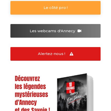
Le côté pro !
Les webcams
d'Annecy
Alertez-nous !