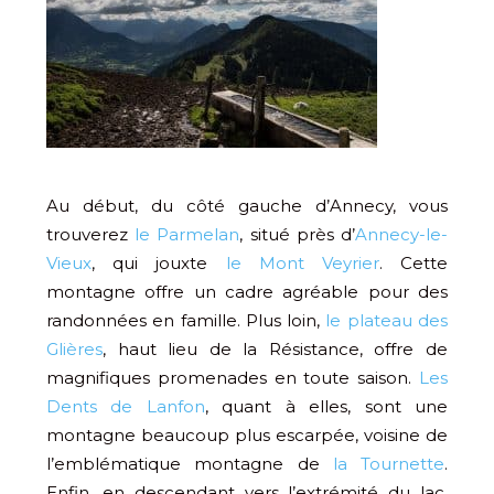
Au début, du côté gauche d’Annecy, vous
trouverez
le Parmelan
, situé près d’
Annecy-le-
Vieux
, qui jouxte
le Mont Veyrier
. Cette
montagne offre un cadre agréable pour des
randonnées en famille. Plus loin,
le plateau des
Glières
, haut lieu de la Résistance, offre de
magnifiques promenades en toute saison.
Les
Dents de Lanfon
, quant à elles, sont une
montagne beaucoup plus escarpée, voisine de
l’emblématique montagne de
la Tournette
.
Enfin, en descendant vers l’extrémité du lac,