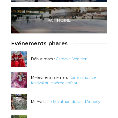
PATINOIRE
Evénements phares
Début mars :
Carnaval Vénitien
Mi-février à mi-mars :
Cinémino : Le
festival du cinéma enfant
Mi-Avril :
Le Marathon du lac d'Annecy