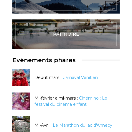
PATINOIRE
Evénements phares
Début mars :
Carnaval Vénitien
Mi-février à mi-mars :
Cinémino : Le
festival du cinéma enfant
Mi-Avril :
Le Marathon du lac d'Annecy