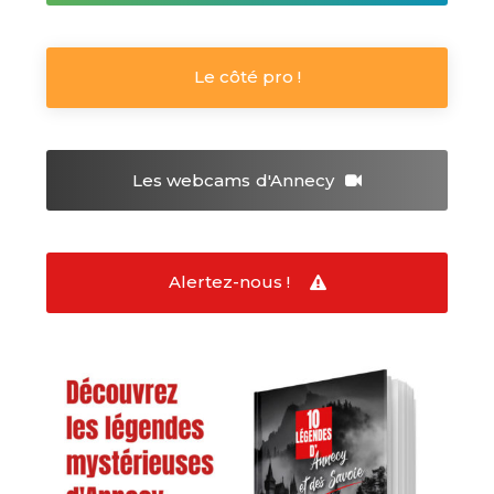
Le côté pro !
Les webcams
d'Annecy
Alertez-nous !