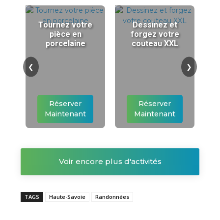
Tournez votre
Dessinez et
pièce en
forgez votre
porcelaine
couteau XXL
❮
❯
Réserver
Réserver
Maintenant
Maintenant
Voir encore plus d'activités
TAGS
Haute-Savoie
Randonnées