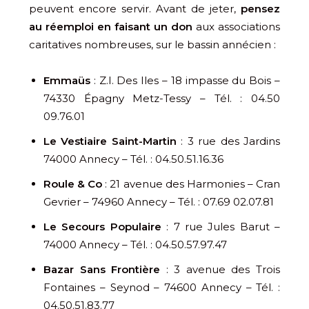
peuvent encore servir. Avant de jeter,
pensez
au réemploi en faisant un don
aux associations
caritatives nombreuses, sur le bassin annécien :
Emmaüs
: Z.I. Des Iles – 18 impasse du Bois –
74330 Épagny Metz-Tessy – Tél. : 04.50
09.76.01
Le Vestiaire Saint-Martin
: 3 rue des Jardins
74000 Annecy – Tél. : 04.50.51.16.36
Roule & Co
: 21 avenue des Harmonies – Cran
Gevrier – 74960 Annecy – Tél. : 07.69 02.07.81
Le Secours Populaire
: 7 rue Jules Barut –
74000 Annecy – Tél. : 04.50.57.97.47
Bazar Sans Frontière
: 3 avenue des Trois
Fontaines – Seynod – 74600 Annecy – Tél. :
04.50.51.83.77