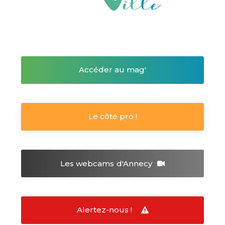
Accéder au mag'
Le côté pro !
Les webcams
d'Annecy
Alertez-nous !