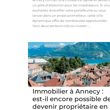
un pôle d'attraction pour les investisseurs. Si vou
souhaitez diversifier votre portefeuille ou vous
lancer dans un projet prometteur, cette ville
dynamique offre de nombreuses opportunités.
Voici deux secteurs clés où investir :...
Immobilier à Annecy :
est-il encore possible d
devenir propriétaire en