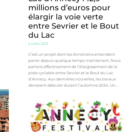
millions d’euros pour
élargir la voie verte
entre Sevrier et le Bout
du Lac
5 juillet 2023
C’est un projet dont les Annéciens entendent
parler depuis quelque temps maintenant. Nous
parlons effectivement de l’élargissement de la
piste cyclable entre Sevrier et le Bout du Lac
d’Annecy. Aux dernières nouvelles, les travaux
devraient débuter durant l’automne 2024. Un...