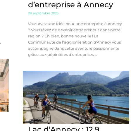
d’entreprise à Annecy
28 septembre 2023
Vous avez une idée pour une entreprise à Annecy
? Vous rêvez de devenir entrepreneur dans notre
région ? Eh bien, bonne nouvelle ! La
,
Communauté de l'agglomération d'Annecy vous
accompagne dans cette aventure passionnante
grâce aux pépinières d'entreprises,...
nt
Lac d’Annecy : 12,9