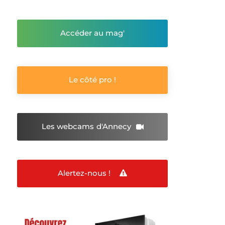
Accéder au mag'
Le côté pro !
Les webcams
d'Annecy
Alertez-nous !