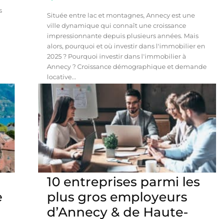
s
Située entre lac et montagnes, Annecy est une
ville dynamique qui connaît une croissance
impressionnante depuis plusieurs années. Mais
alors, pourquoi et où investir dans l'immobilier en
2025 ? Pourquoi investir dans l'immobilier à
Annecy ? Croissance démographique et demande
locative...
10 entreprises parmi les
e
plus gros employeurs
d’Annecy & de Haute-