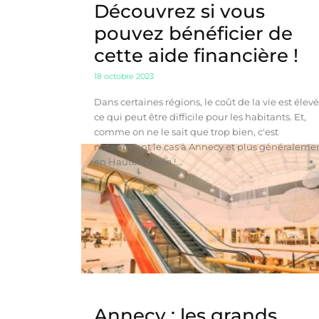
Découvrez si vous
pouvez bénéficier de
cette aide financière !
18 octobre 2023
Dans certaines régions, le coût de la vie est élevé
ce qui peut être difficile pour les habitants. Et,
comme on ne le sait que trop bien, c'est
notamment le cas à Annecy et plus généraleme
en Haute-Savoie !...
Annecy : les grands