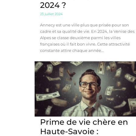
2024 ?
23 juillet 2024
Annecy est une ville plus que prisée pour son
cadre et sa qualité de vie. En 2024, la Venise des
Alpes se classe deuxième parmi les villes
françaises où il fait bon vivre. Cette attractivité
constante attire chaque année...
Prime de vie chère en
Haute-Savoie :