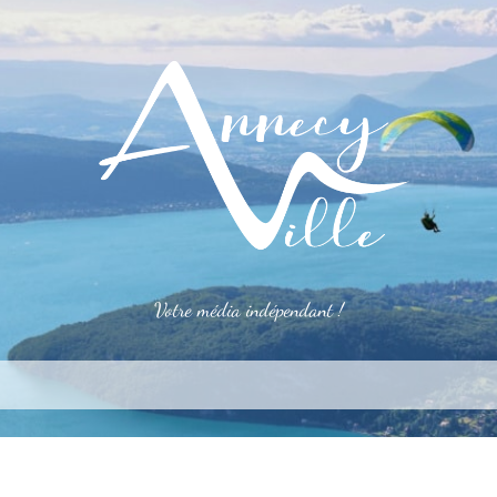
Votre média indépendant !
rner
S’installer
Le mag
Côté pro
Aler