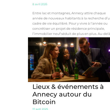
8 avril 2026
Entre lac et montagnes, Annecy attire chaque
année de nouveaux habitants à la recherche d’
cadre de vie équilibré. Pour y vivre à l’année ou
concrétiser un projet de résidence principale,
l’immobilier neuf séduit de plus en plus. Au-delà.
Lieux & événements à
Annecy autour du
Bitcoin
17 avril 2025