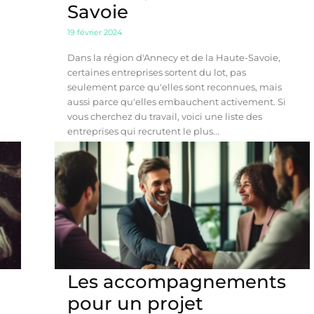
Savoie
19 février 2024
Dans la région d'Annecy et de la Haute-Savoie,
certaines entreprises sortent du lot, pas
seulement parce qu'elles sont reconnues, mais
aussi parce qu'elles embauchent activement. Si
vous cherchez du travail, voici une liste des
entreprises qui recrutent le plus...
Les accompagnements
pour un projet