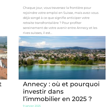
Chaque jour, vous traversez la frontière pour
rejoindre votre emploi en Suisse, mais avez-vous
déjà songé à ce que signifie anticiper votre
retraite transfrontalière ? Pour profiter
sereinement de votre avenir entre Annecy et les
rives suisses, il est...
t
Annecy : où et pourquoi
investir dans
l’immobilier en 2025 ?
9 janvier 2025
t