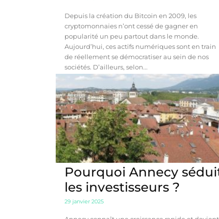
Depuis la création du Bitcoin en 2009, les
cryptomonnaies n’ont cessé de gagner en
popularité un peu partout dans le monde.
Aujourd’hui, ces actifs numériques sont en train
de réellement se démocratiser au sein de nos
sociétés. D’ailleurs, selon...
Pourquoi Annecy sédui
les investisseurs ?
29 janvier 2025
Annecy connaît une croissance rapide et devien