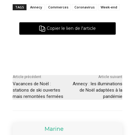
TAGS
Annecy
Commerces
Coronavirus
Week-end
Copier le lien de l'article
Article précédent
Article suivant
Vacances de Noël :
Annecy : les illuminations
stations de ski ouvertes
de Noël adaptées à la
mais remontées fermées
pandémie
Marine