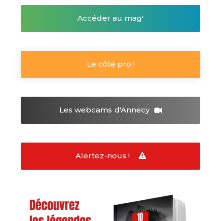
Accéder au mag'
Le côté pro !
Les webcams
d'Annecy
Alertez-nous !