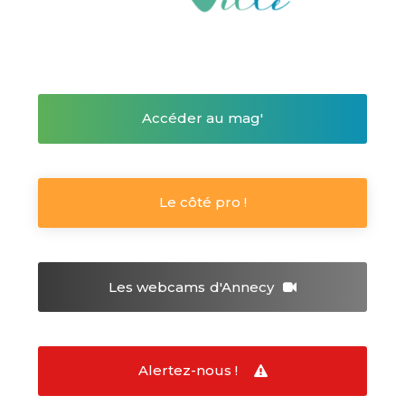
Accéder au mag'
Le côté pro !
Les webcams
d'Annecy
Alertez-nous !