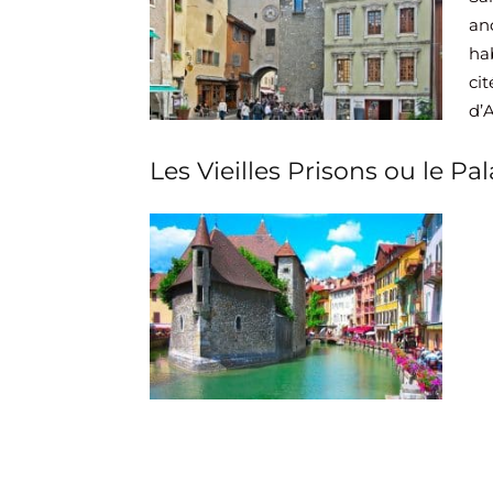
an
ha
ci
d’
Les Vieilles Prisons ou le Pala