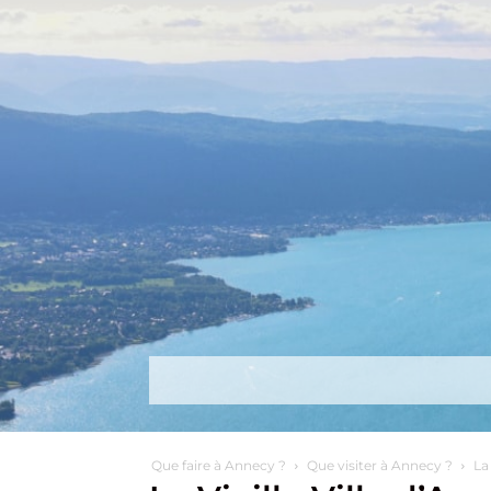
Découvrir
Que faire ?
Séjou
Que faire à Annecy ?
Que visiter à Annecy ?
La