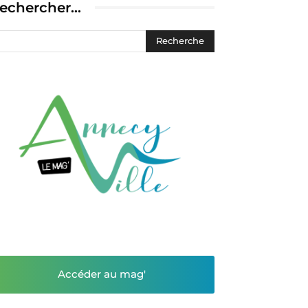
echercher…
Accéder au mag'