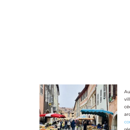
Au
vi
cé
ar
co
ré