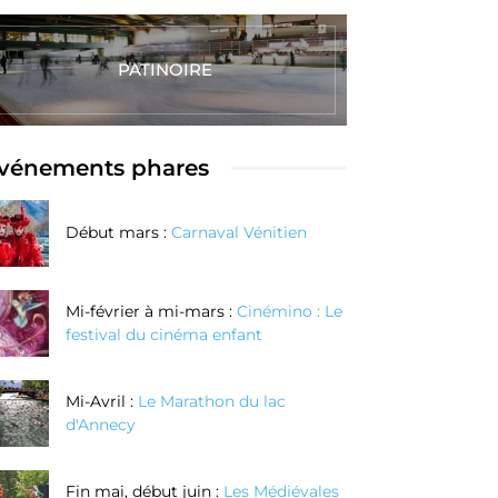
PATINOIRE
vénements phares
Début mars :
Carnaval Vénitien
Mi-février à mi-mars :
Cinémino : Le
festival du cinéma enfant
Mi-Avril :
Le Marathon du lac
d'Annecy
Fin mai, début juin :
Les Médiévales