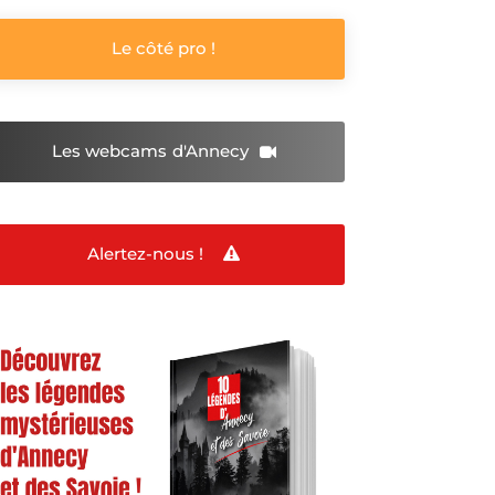
Le côté pro !
Les webcams
d'Annecy
Alertez-nous !