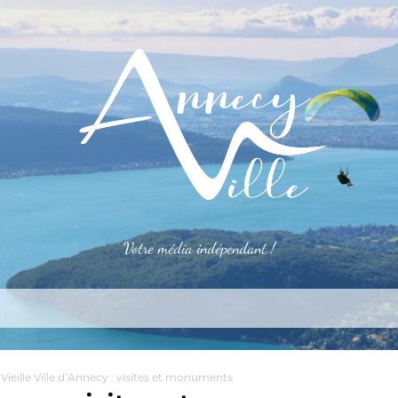
Votre média indépendant !
rner
S’installer
Le mag
Côté pro
Aler
 Vieille Ville d’Annecy : visites et monuments