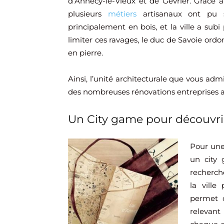
d’Annecy-le-Vieux et de Gevrier. Grâce à 
plusieurs
métiers
artisanaux ont pu s
principalement en bois, et la ville a subi
limiter ces ravages, le duc de Savoie ord
en pierre.
Ainsi, l’unité architecturale que vous admi
des nombreuses rénovations entreprises au 
Un City game pour découvrir 
Pour une 
un city
recherch
la ville
permet 
relevant