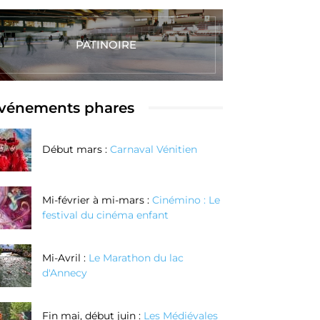
PATINOIRE
vénements phares
Début mars :
Carnaval Vénitien
Mi-février à mi-mars :
Cinémino : Le
festival du cinéma enfant
Mi-Avril :
Le Marathon du lac
d'Annecy
Fin mai, début juin :
Les Médiévales