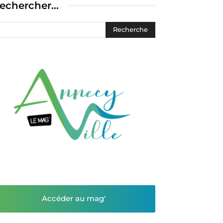
echercher…
Accéder au mag'