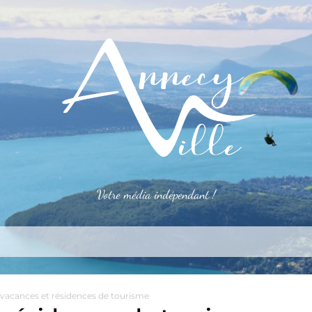
Votre média indépendant !
rner
S’installer
Le mag
Côté pro
Aler
s vacances et résidences de tourisme