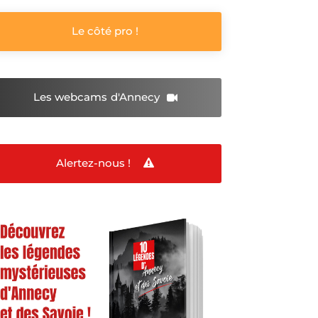
Le côté pro !
Les webcams
d'Annecy
Alertez-nous !