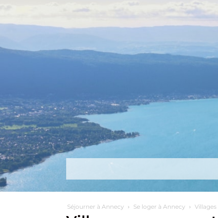
Découvrir
Que faire ?
Séjou
Séjourner à Annecy
Se loger à Annecy
Village