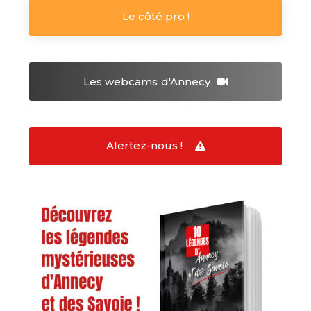
Le côté pro !
Les webcams
d'Annecy
Alertez-nous !