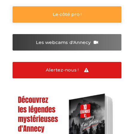
Le côté pro !
Les webcams
d'Annecy
Alertez-nous !