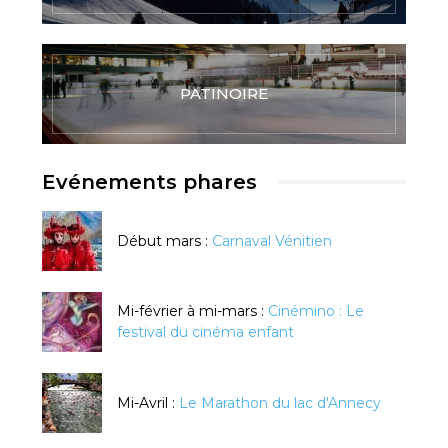
PATINOIRE
Evénements phares
Début mars :
Carnaval Vénitien
Mi-février à mi-mars :
Cinémino : Le
festival du cinéma enfant
Mi-Avril :
Le Marathon du lac d'Annecy