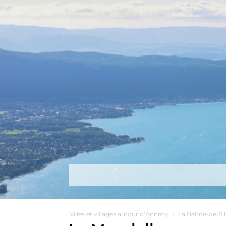
Découvrir
Que faire ?
Séjou
Villes et villages autour d’Annecy
La Balme-de-Sil