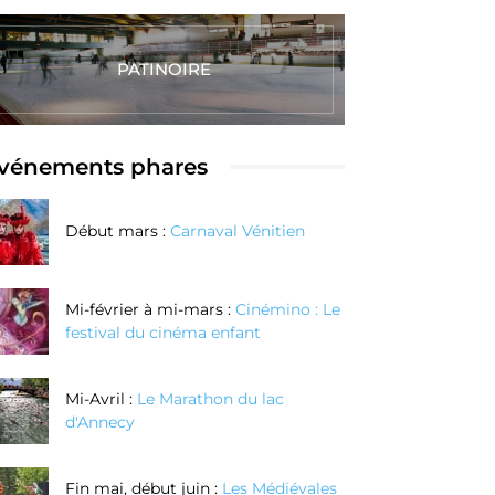
PATINOIRE
vénements phares
Début mars :
Carnaval Vénitien
Mi-février à mi-mars :
Cinémino : Le
festival du cinéma enfant
Mi-Avril :
Le Marathon du lac
d'Annecy
Fin mai, début juin :
Les Médiévales