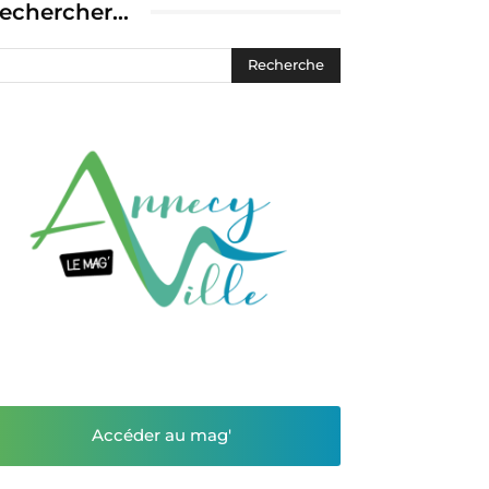
echercher…
Accéder au mag'