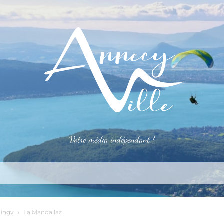
Votre média indépendant !
rner
S’installer
Le mag
Côté pro
Aler
lingy
La Mandallaz