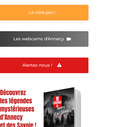
Le côté pro !
Les webcams
d'Annecy
Alertez-nous !