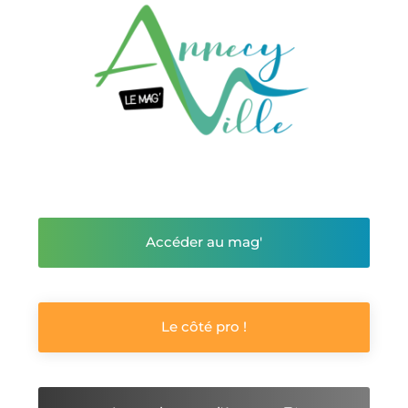
Accéder au mag'
Le côté pro !