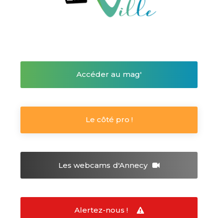
Accéder au mag'
Le côté pro !
Les webcams
d'Annecy
Alertez-nous !