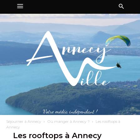
Votre média indépendant !
Séjourner à Annecy
Où manger à Annecy ?
Les rooftops à
Annecy
Les rooftops à Annecy