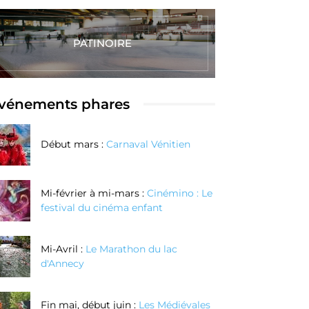
PATINOIRE
vénements phares
Début mars :
Carnaval Vénitien
Mi-février à mi-mars :
Cinémino : Le
festival du cinéma enfant
Mi-Avril :
Le Marathon du lac
d'Annecy
Fin mai, début juin :
Les Médiévales