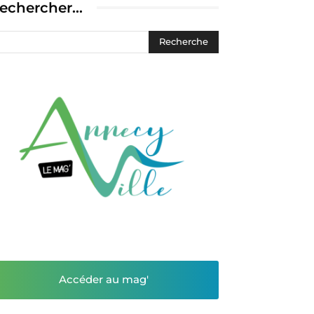
echercher…
Accéder au mag'