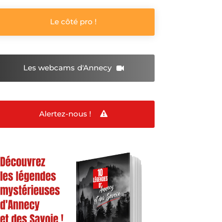
Le côté pro !
Les webcams
d'Annecy
Alertez-nous !