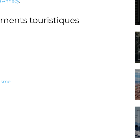
 d’Annecy
.
ments touristiques
risme