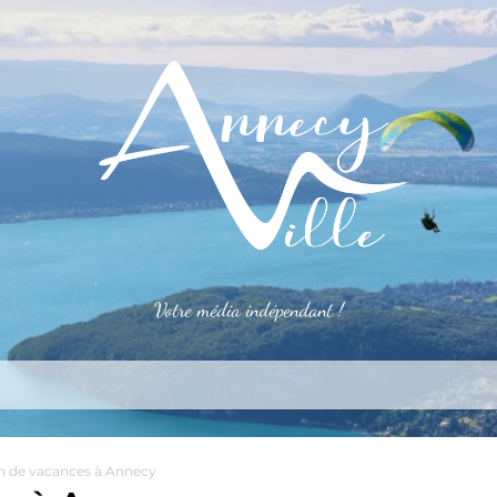
Votre média indépendant !
rner
S’installer
Le mag
Côté pro
Aler
n de vacances à Annecy