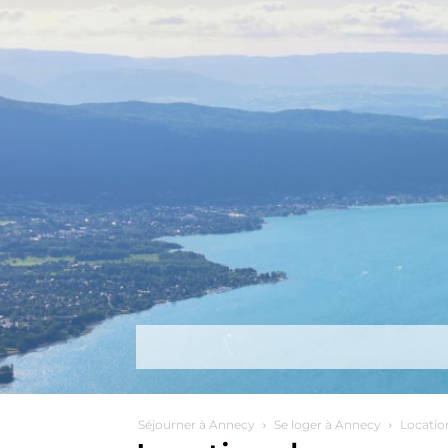
Découvrir
Que faire ?
Séjou
Séjourner à Annecy
Se loger à Annecy
Locatio