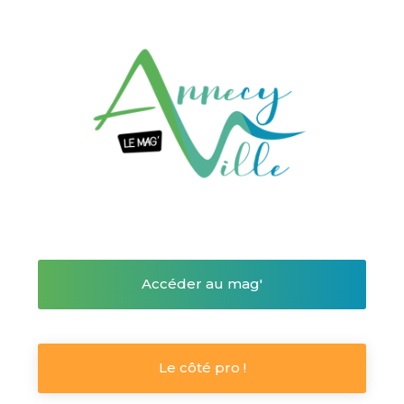
Accéder au mag'
Le côté pro !