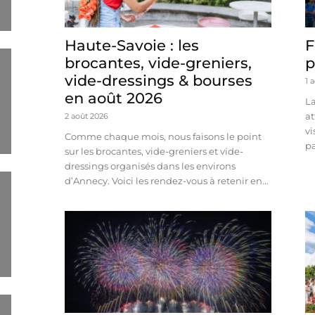
Haute-Savoie : les
F
brocantes, vide-greniers,
p
vide-dressings & bourses
1 
en août 2026
La
at
2 août 2026
vi
Comme chaque mois, nous faisons le point
pa
sur les brocantes, vide-greniers et vide-
dressings organisés dans les environs
d’Annecy. Voici les rendez-vous à retenir en...