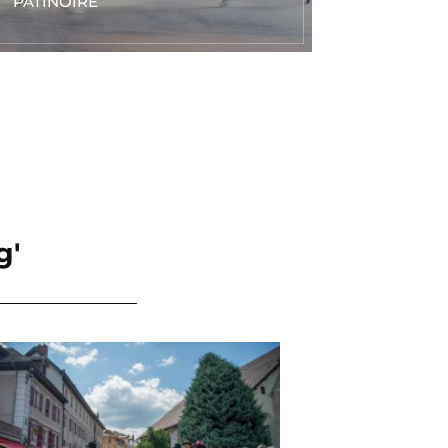
PATINOIRE
g'