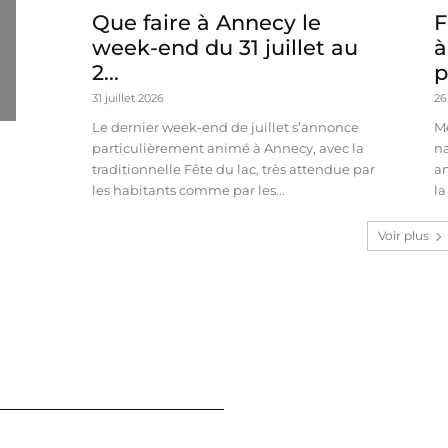
Que faire à Annecy le
F
week-end du 31 juillet au
à
2...
31 juillet 2026
26
Le dernier week-end de juillet s’annonce
Mê
particulièrement animé à Annecy, avec la
n
traditionnelle Fête du lac, très attendue par
an
les habitants comme par les...
la
Voir plus