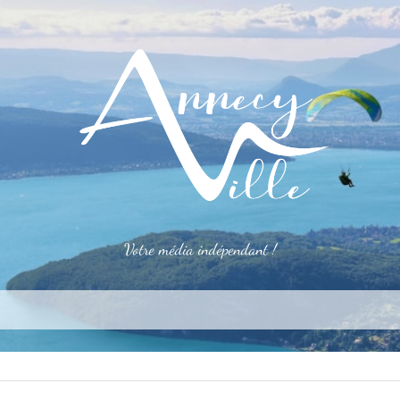
Votre média indépendant !
rner
S’installer
Le mag
Côté pro
Aler