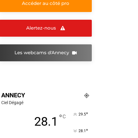
Accéder au côté pro
Alertez-nous
Les webcams d'Annecy
ANNECY
Ciel Dégagé
°
29.5
°
C
28.1
°
28.1