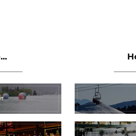
..
H
UT