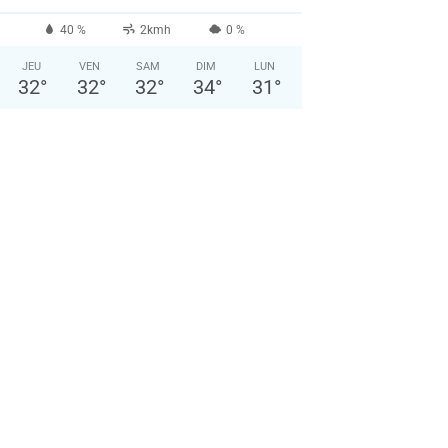
40 %
2kmh
0 %
JEU
VEN
SAM
DIM
LUN
32
°
32
°
32
°
34
°
31
°