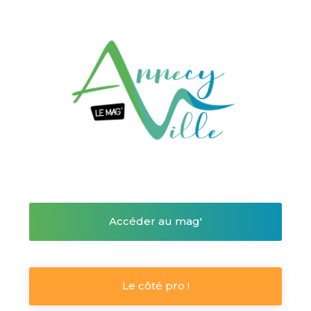
Accéder au mag'
Le côté pro !