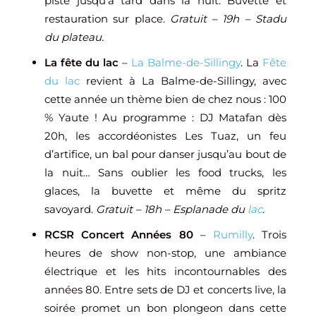
piste jusqu’à tard dans la nuit. Buvette et
restauration sur place.
Gratuit – 19h – Stadu
du plateau.
La fête du lac
–
La Balme-de-Sillingy
. La
Fête
du lac
revient à La Balme-de-Sillingy, avec
cette année un thème bien de chez nous : 100
% Yaute ! Au programme : DJ Matafan dès
20h, les accordéonistes Les Tuaz, un feu
d’artifice, un bal pour danser jusqu’au bout de
la nuit… Sans oublier les food trucks, les
glaces, la buvette et même du spritz
savoyard.
Gratuit – 18h – Esplanade du
lac
.
RCSR Concert Années 80
–
Rumilly
. Trois
heures de show non-stop, une ambiance
électrique et les hits incontournables des
années 80. Entre sets de DJ et concerts live, la
soirée promet un bon plongeon dans cette