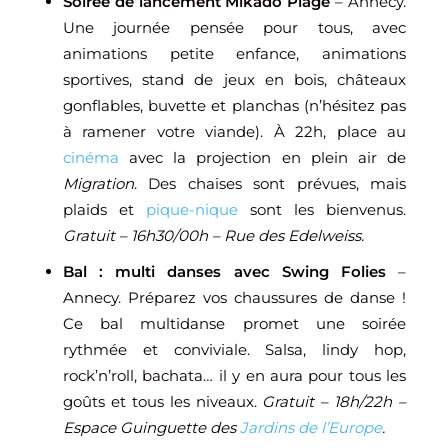
Soirée de lancement Mikado Plage
– Annecy.
Une journée pensée pour tous, avec
animations petite enfance, animations
sportives, stand de jeux en bois, châteaux
gonflables, buvette et planchas (n’hésitez pas
à ramener votre viande). À 22h, place au
cinéma
avec la projection en plein air de
Migration
. Des chaises sont prévues, mais
plaids et
pique-nique
sont les bienvenus.
Gratuit – 16h30/00h – Rue des Edelweiss.
Bal : multi danses avec Swing Folies
–
Annecy. Préparez vos chaussures de danse !
Ce bal multidanse promet une soirée
rythmée et conviviale. Salsa, lindy hop,
rock’n’roll, bachata… il y en aura pour tous les
goûts et tous les niveaux.
Gratuit – 18h/22h –
Espace Guinguette des
Jardins de l’Europe
.