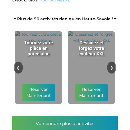
Crédit photo ©
Montjoux Festival
⏷ Plus de 90 activités rien qu'en Haute-Savoie ! ⏷
Tournez votre
Dessinez et
pièce en
forgez votre
porcelaine
couteau XXL
p
❮
❯
Réserver
Réserver
Maintenant
Maintenant
Voir encore plus d'activités