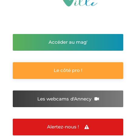
Accéder au mag'
Le côté pro !
Les webcams
d'Annecy
Alertez-nous !