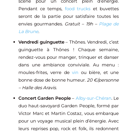
scène pour un concert plein d’énergie.
Pendant ce temps,
food trucks
et buvettes
seront de la partie pour satisfaire toutes les
envies gourmandes.
Gratuit – 19h –
Plage de
La Brune
.
Vendredi guinguette
– Thônes. Vendredi, c’est
guinguette à Thônes ! Chaque semaine,
rendez-vous pour manger, trinquer et danser
dans une ambiance conviviale. Au menu :
moules-frites, verre de
vin
ou bière, et une
bonne dose de bonne humeur.
20 €/personne
– Halle des Aravis.
Concert Garden People
–
Alby-sur-Chéran
. Le
duo haut-savoyard Garden People, formé par
Victor Marc et Martin Costaz, vous embarque
pour un voyage musical plein d’énergie. Avec
leurs reprises pop, rock et folk, ils redonnent