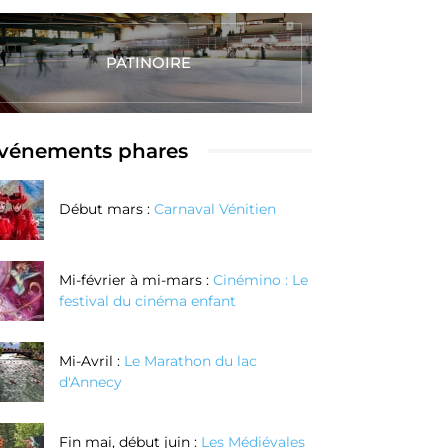
PATINOIRE
vénements phares
Début mars :
Carnaval Vénitien
Mi-février à mi-mars :
Cinémino : Le
festival du cinéma enfant
Mi-Avril :
Le Marathon du lac
d'Annecy
Fin mai, début juin :
Les Médiévales