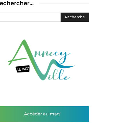
echercher…
Accéder au mag'