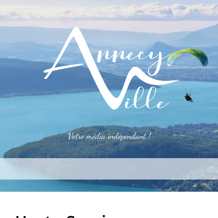
Votre média indépendant !
rner
S’installer
Le mag
Côté pro
Aler