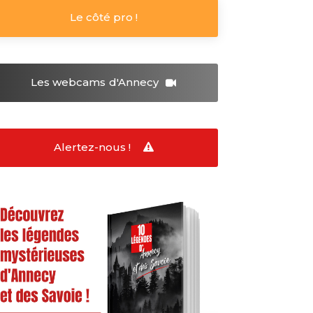
Le côté pro !
Les webcams
d'Annecy
Alertez-nous !