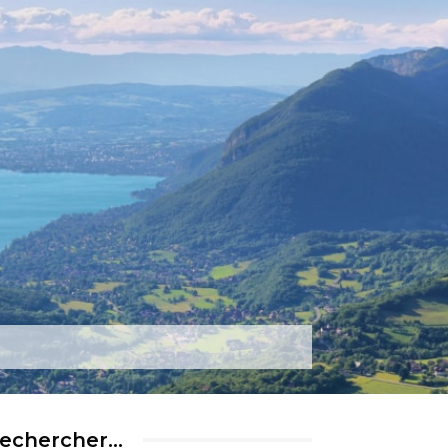
rtez-nous
Plus
echercher…