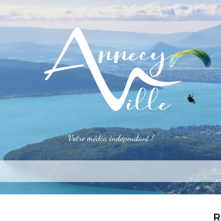
Votre média indépendant !
rner
S’installer
Le mag
Côté pro
Ale
R