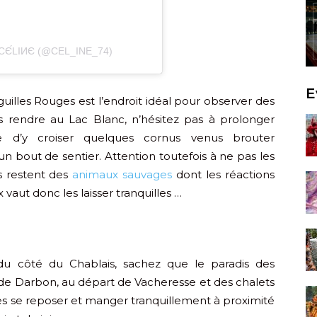
Є́LІИЄ (@CEL_INE_74)
E
uilles Rouges est l’endroit idéal pour observer des
s rendre au Lac Blanc, n’hésitez pas à prolonger
re d’y croiser quelques cornus venus brouter
n bout de sentier. Attention toutefois à ne pas les
s restent des
animaux sauvages
dont les réactions
vaut donc les laisser tranquilles …
 du côté du Chablais, sachez que le paradis des
 de Darbon, au départ de Vacheresse et des chalets
es se reposer et manger tranquillement à proximité