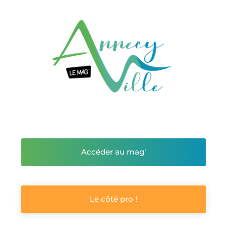
Accéder au mag'
Le côté pro !