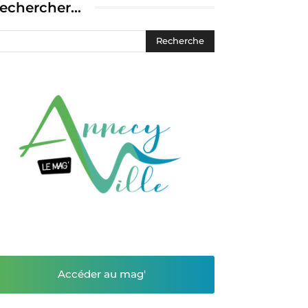
echercher…
Accéder au mag'