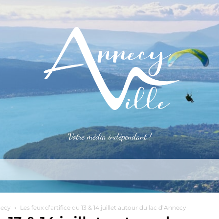
Votre média indépendant !
rner
S’installer
Le mag
Côté pro
Aler
necy
Les feux d’artifice du 13 & 14 juillet autour du lac d’Annecy