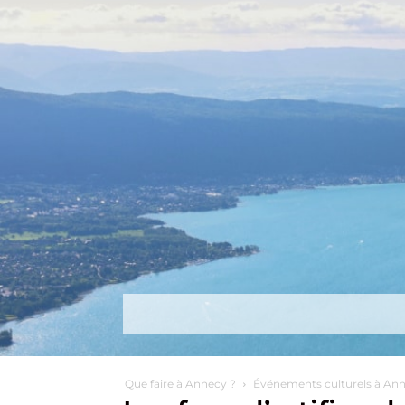
Découvrir
Que faire ?
Séjou
Que faire à Annecy ?
Événements culturels à An