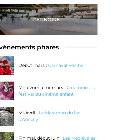
PATINOIRE
vénements phares
Début mars :
Carnaval Vénitien
Mi-février à mi-mars :
Cinémino : Le
festival du cinéma enfant
Mi-Avril :
Le Marathon du lac
d'Annecy
Fin mai, début juin :
Les Médiévales