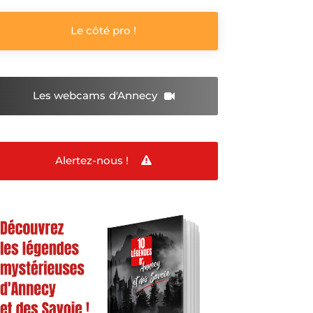
Le côté pro !
Les webcams
d'Annecy
Alertez-nous !