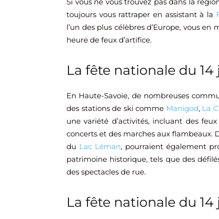
Si vous ne vous trouvez pas dans la régio
toujours vous rattraper en assistant à la
F
l’un des plus célèbres d’Europe, vous en 
heure de feux d’artifice.
L
a fête nationale
du 14 
En Haute-Savoie, de nombreuses communes
des stations de ski comme
Manigod
,
La C
une variété d’activités, incluant des feu
concerts et des marches aux flambeaux. 
du
Lac Léman
, pourraient également p
patrimoine historique, tels que des défi
des spectacles de rue.
L
a fête nationale
du 14 