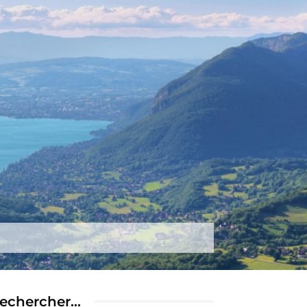
tez-nous
Plus
echercher…