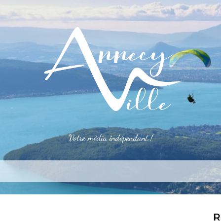
Votre média indépendant !
rner
S’installer
Le mag
Côté pro
Aler
R