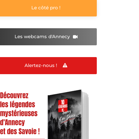
Le côté pro !
Les webcams
d'Annecy
Alertez-nous !