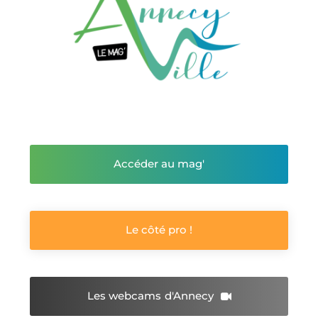
Accéder au mag'
Le côté pro !
Les webcams
d'Annecy