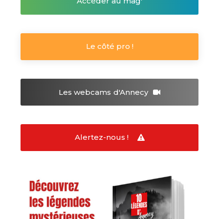
Accéder au mag'
Le côté pro !
Les webcams
d'Annecy
Alertez-nous !