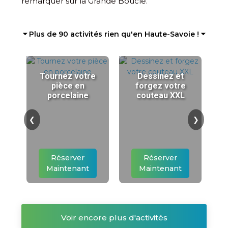
remarquer sur la Grande Boucle.
⏷ Plus de 90 activités rien qu'en Haute-Savoie ! ⏷
Tournez votre
Dessinez et
pièce en
forgez votre
porcelaine
couteau XXL
❮
❯
Réserver
Réserver
Maintenant
Maintenant
Voir encore plus d'activités