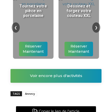
Tournez votre
Dessinez et
pièce en
forgez votre
porcelaine
couteau XXL
❮
❯
Réserver
Réserver
Maintenant
Maintenant
Voir encore plus d'activités
TAGS
Annecy
Copier le lien de l'article