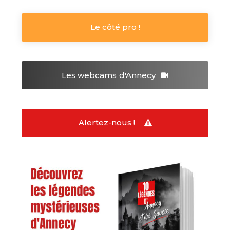
Le côté pro !
Les webcams
d'Annecy
Alertez-nous !