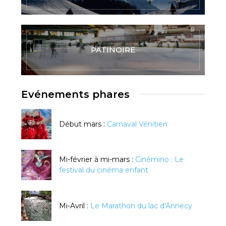
PATINOIRE
Evénements phares
Début mars :
Carnaval Vénitien
Mi-février à mi-mars :
Cinémino : Le
festival du cinéma enfant
Mi-Avril :
Le Marathon du lac d'Annecy