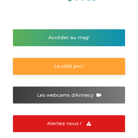
Accéder au mag'
Le côté pro !
Les webcams
d'Annecy
Alertez-nous !