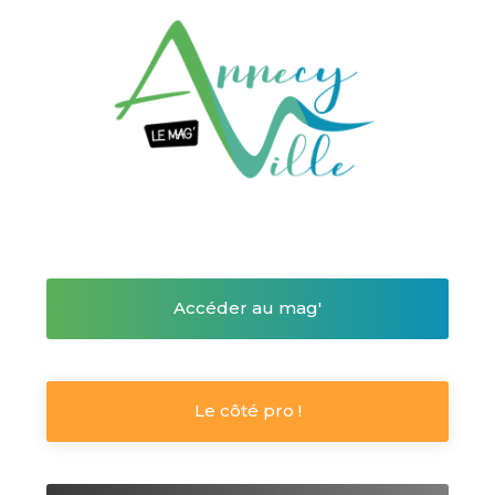
Accéder au mag'
Le côté pro !