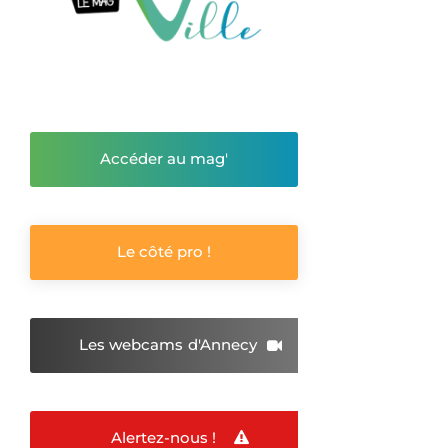
Accéder au mag'
Le côté pro !
Les webcams
d'Annecy
Alertez-nous !