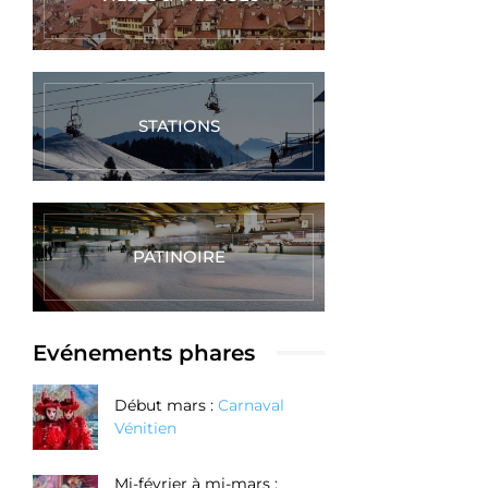
STATIONS
PATINOIRE
Evénements phares
Début mars :
Carnaval
Vénitien
Mi-février à mi-mars :