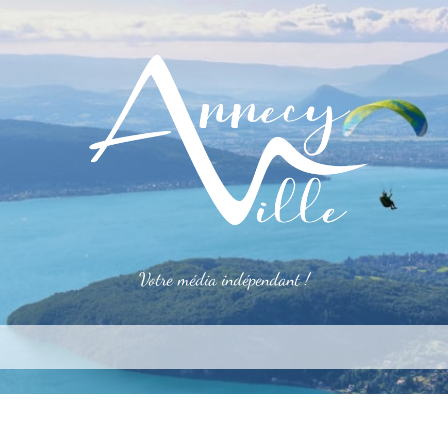
Votre média indépendant !
rner
S’installer
Le mag
Côté pro
Aler