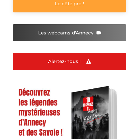
Le côté pro !
Les webcams
d'Annecy
Alertez-nous !