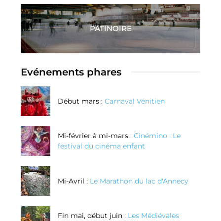
PATINOIRE
Evénements phares
Début mars :
Carnaval Vénitien
Mi-février à mi-mars :
Cinémino : Le
festival du cinéma enfant
Mi-Avril :
Le Marathon du lac d'Annecy
Fin mai, début juin :
Les Médiévales