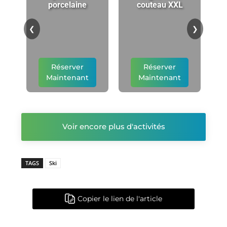
porcelaine
couteau XXL
p
❮
❯
Réserver
Réserver
Maintenant
Maintenant
Voir encore plus d'activités
TAGS
Ski
Copier le lien de l'article