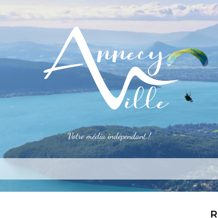
Votre média indépendant !
rner
S’installer
Le mag
Côté pro
Aler
R