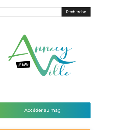
Accéder au mag'