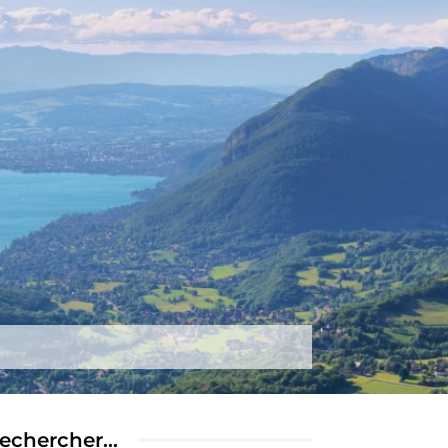
tez-nous
Plus
echercher…