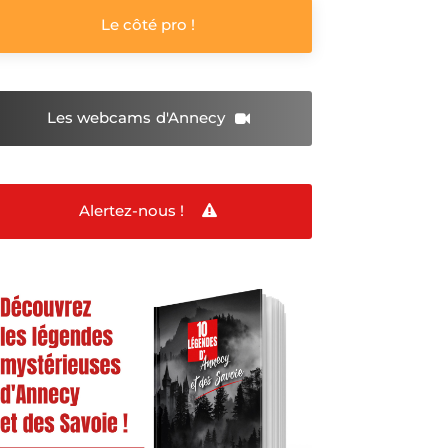
Le côté pro !
Les webcams
d'Annecy
Alertez-nous !