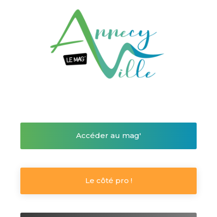
Accéder au mag'
Le côté pro !