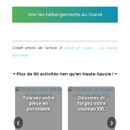
Voir les hébergements au Grand
Bornand
Crédit photo de l’article ©
Glisse en Coeur – Le Grand-
Bornand
⏷ Plus de 90 activités rien qu'en Haute-Savoie ! ⏷
Tournez votre
Dessinez et
pièce en
forgez votre
porcelaine
couteau XXL
❮
❯