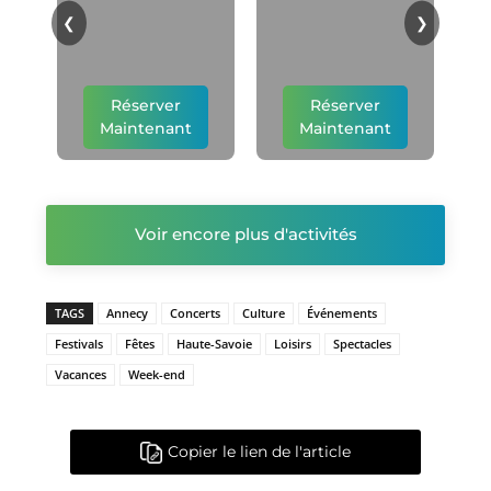
p
❮
❯
Réserver
Réserver
Maintenant
Maintenant
Voir encore plus d'activités
TAGS
Annecy
Concerts
Culture
Événements
Festivals
Fêtes
Haute-Savoie
Loisirs
Spectacles
Vacances
Week-end
Copier le lien de l'article