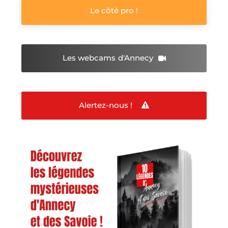
Le côté pro !
Les webcams
d'Annecy
Alertez-nous !