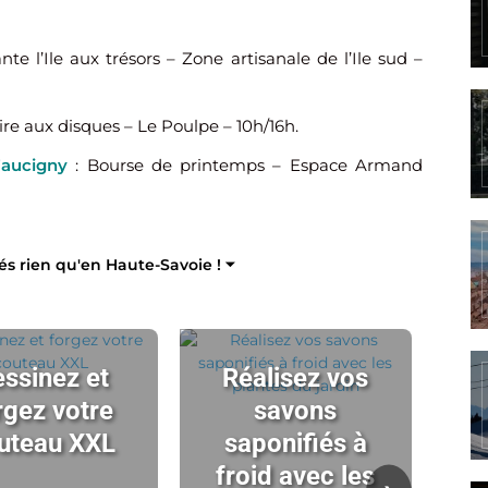
nte l’Ile aux trésors – Zone artisanale de l’Ile sud –
ire aux disques – Le Poulpe – 10h/16h.
Faucigny
: Bourse de printemps – Espace Armand
tés rien qu'en Haute-Savoie ! ⏷
ssinez et
Réalisez vos
rgez votre
savons
uteau XXL
saponifiés à
ch
froid avec les
t