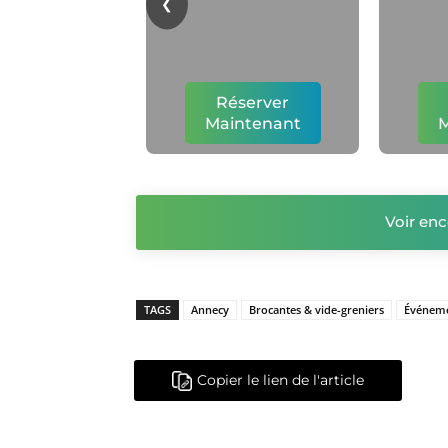
❮
Réserver
Maintenant
M
Voir enc
TAGS
Annecy
Brocantes & vide-greniers
Événem
Copier le lien de l'article