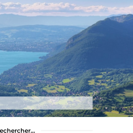
tez-nous
Plus
echercher…