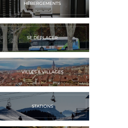
HÉBERGEMENTS
SE DÉPLACER
VILLES & VILLAGES
Réalisez vos
Réalisez votre
STATIONS
couteaux au
bague en
oix grâce à la
argent texturé
echnique de