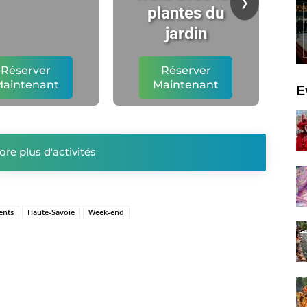
❯
plantes du
l'
jardin
Réserver
Réserver
aintenant
Maintenant
E
ore plus d'activités
ents
Haute-Savoie
Week-end