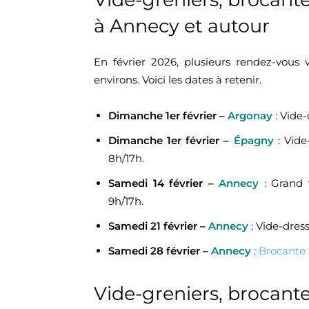
à Annecy et autour
En février 2026, plusieurs rendez-vous
environs. Voici les dates à retenir.
Dimanche 1er février –
Argonay
: Vide
Dimanche 1er février –
Épagny
: Vid
8h/17h.
Samedi 14 février –
Annecy
: Grand 
9h/17h.
Samedi 21 février –
Annecy
: Vide-dres
Samedi 28 février –
Annecy
:
Brocante
Vide-greniers, brocante