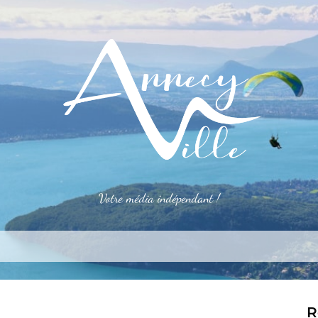
Votre média indépendant !
rner
S’installer
Le mag
Côté pro
Aler
R