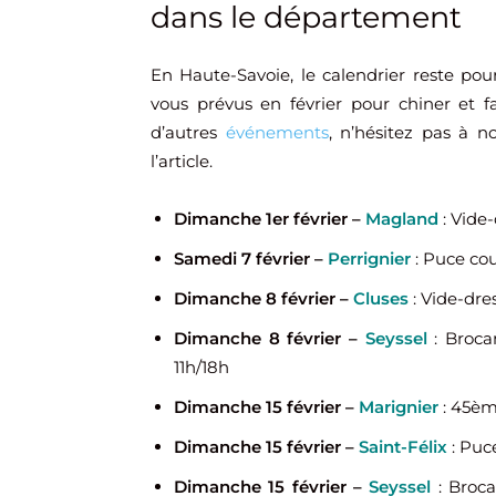
dans le département
En Haute-Savoie, le calendrier reste pour
vous prévus en février pour chiner et f
d’autres
événements
, n’hésitez pas à n
l’article.
Dimanche 1er février –
Magland
: Vide
Samedi 7 février –
Perrignier
: Puce cou
Dimanche 8 février –
Cluses
: Vide-dre
Dimanche 8 février –
Seyssel
: Broca
11h/18h
Dimanche 15 février –
Marignier
: 45èm
Dimanche 15 février –
Saint-Félix
: Puc
Dimanche 15 février –
Seyssel
: Broca