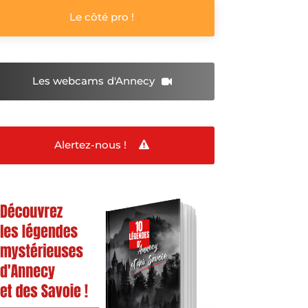
Le côté pro !
Les webcams
d'Annecy
Alertez-nous !