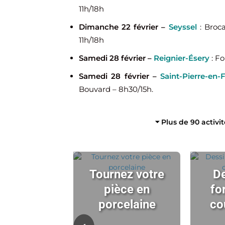
11h/18h
Dimanche 22 février –
Seyssel
: Broca
11h/18h
Samedi 28 février –
Reignier-Ésery
: Fo
Samedi 28 février –
Saint-Pierre-en-
Bouvard – 8h30/15h.
⏷ Plus de 90 activi
Tournez votre
De
pièce en
fo
porcelaine
co