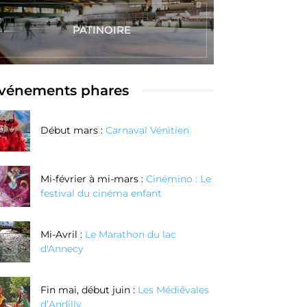
enlèvement de
PATINOIRE
matière
Réserver
Réserver
Maintenant
Maintenant
vénements phares
Début mars :
Carnaval Vénitien
Mi-février à mi-mars :
Cinémino : Le
festival du cinéma enfant
Mi-Avril :
Le Marathon du lac
d'Annecy
Fin mai, début juin :
Les Médiévales
d’Andilly