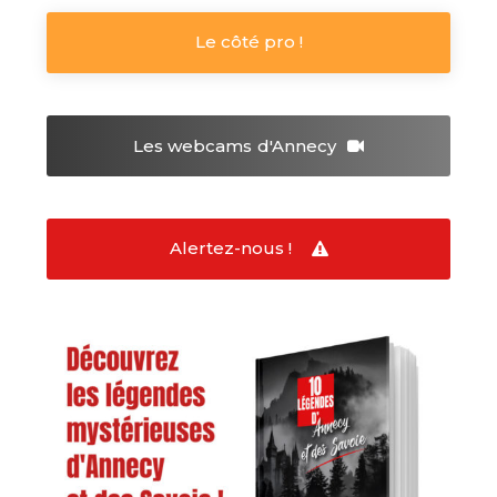
Le côté pro !
Les webcams
d'Annecy
Alertez-nous !