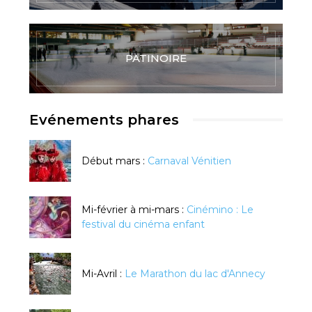
PATINOIRE
Evénements phares
Début mars :
Carnaval Vénitien
Mi-février à mi-mars :
Cinémino : Le
festival du cinéma enfant
Mi-Avril :
Le Marathon du lac d'Annecy