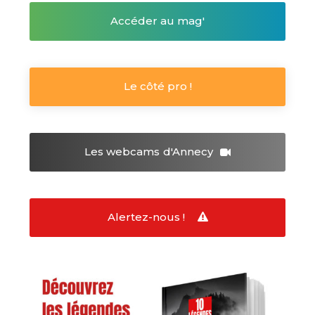
Accéder au mag'
Le côté pro !
Les webcams
d'Annecy
Alertez-nous !