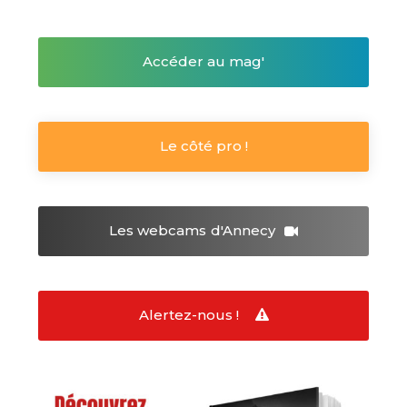
Accéder au mag'
Le côté pro !
Les webcams
d'Annecy
Alertez-nous !