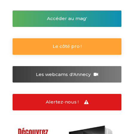
Accéder au mag'
Le côté pro !
Les webcams
d'Annecy
Alertez-nous !