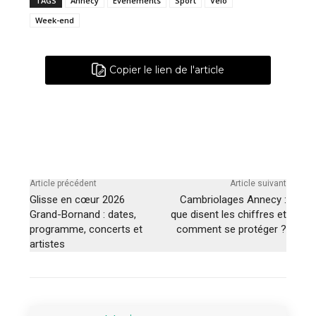
TAGS
Annecy
Événements
Sport
Vélo
Week-end
Copier le lien de l'article
Article précédent
Article suivant
Glisse en cœur 2026
Cambriolages Annecy :
Grand-Bornand : dates,
que disent les chiffres et
programme, concerts et
comment se protéger ?
artistes