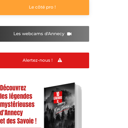
Le côté pro !
Les webcams
d'Annecy
Alertez-nous !