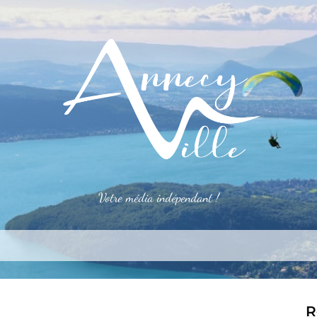
Votre média indépendant !
rner
S’installer
Le mag
Côté pro
Aler
R