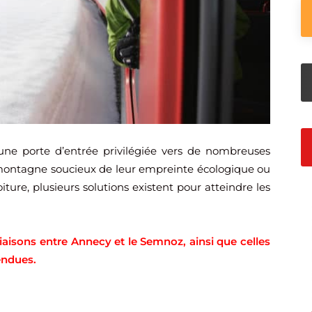
une porte d’entrée privilégiée vers de nombreuses
montagne soucieux de leur empreinte écologique ou
ture, plusieurs solutions existent pour atteindre les
liaisons entre Annecy et le Semnoz, ainsi que celles
endues.