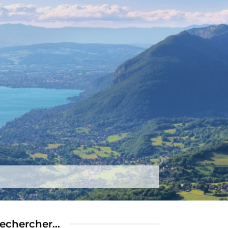
tez-nous
Plus
echercher…