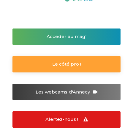
Accéder au mag'
Le côté pro !
Les webcams
d'Annecy
Alertez-nous !