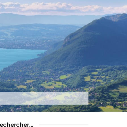
tez-nous
Plus
echercher…