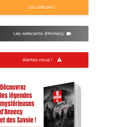
Le côté pro !
Les webcams
d'Annecy
Alertez-nous !