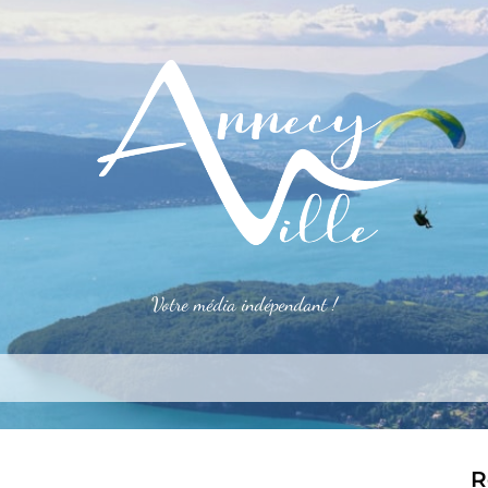
Votre média indépendant !
rner
S’installer
Le mag
Côté pro
Aler
R