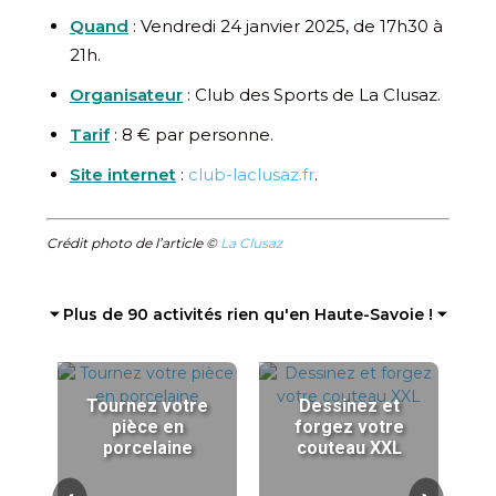
Quand
: Vendredi 24 janvier 2025, de 17h30 à
21h.
Organisateur
: Club des Sports de La Clusaz.
Tarif
: 8 € par personne.
Site internet
:
club-laclusaz.fr
.
Crédit photo de l’article ©
La Clusaz
⏷ Plus de 90 activités rien qu'en Haute-Savoie ! ⏷
Tournez votre
Dessinez et
pièce en
forgez votre
porcelaine
couteau XXL