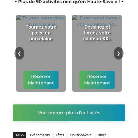
⏷ Plus de 90 activités rien qu'en Haute-Savoie ! ⏷
Tournez votre
Dessinez et
pièce en
forgez votre
porcelaine
couteau XXL
p
❮
❯
Réserver
Réserver
Maintenant
Maintenant
Voir encore plus d'activités
TAGS
Événements
Fêtes
Haute-Savoie
Hiver