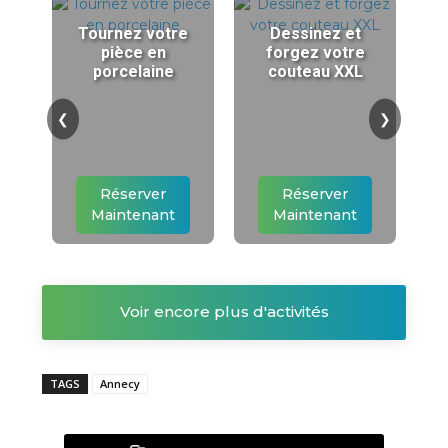
Tournez votre
Dessinez et
pièce en
forgez votre
porcelaine
couteau XXL
❮
❯
Réserver
Réserver
Maintenant
Maintenant
Voir encore plus d'activités
TAGS
Annecy