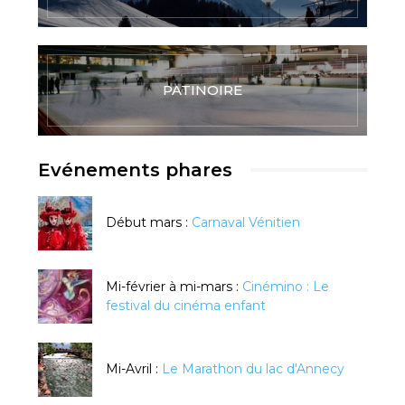
PATINOIRE
Evénements phares
Début mars :
Carnaval Vénitien
Mi-février à mi-mars :
Cinémino : Le
festival du cinéma enfant
Mi-Avril :
Le Marathon du lac d'Annecy