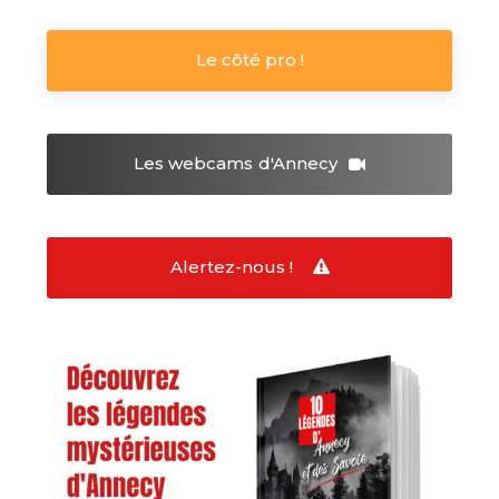
Le côté pro !
Les webcams
d'Annecy
Alertez-nous !