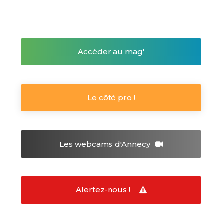
Accéder au mag'
Le côté pro !
Les webcams
d'Annecy
Alertez-nous !