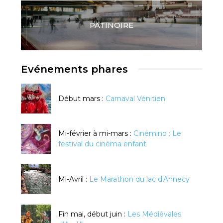
PATINOIRE
Evénements phares
Début mars :
Carnaval Vénitien
Mi-février à mi-mars :
Cinémino : Le
festival du cinéma enfant
Mi-Avril :
Le Marathon du lac d'Annecy
Fin mai, début juin :
Les Médiévales