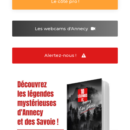
Le côté pro !
Les webcams
d'Annecy
Alertez-nous !